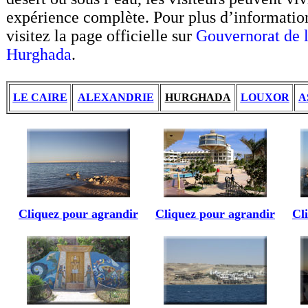
expérience complète. Pour plus d’informations
visitez la page officielle sur
Gouvernorat de 
Hurghada
.
LE CAIRE
ALEXANDRIE
HURGHADA
LOUXOR
A
Cliquez pour agrandir
Cliquez pour agrandir
Cl